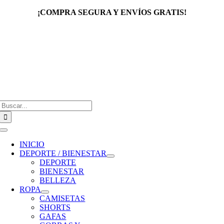
Saltar
¡COMPRA SEGURA Y ENVÍOS GRATIS!
al
contenido
Buscar:
Toggle
Navigation
INICIO
DEPORTE / BIENESTAR
DEPORTE
BIENESTAR
BELLEZA
ROPA
CAMISETAS
SHORTS
GAFAS