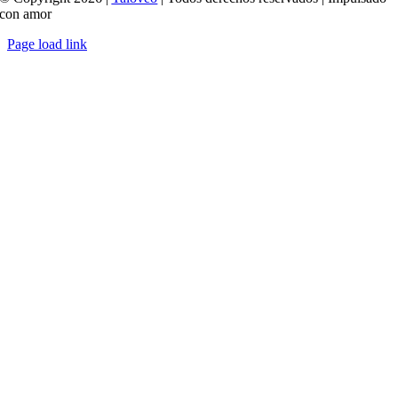
con amor
Page load link
Ir
a
Arriba