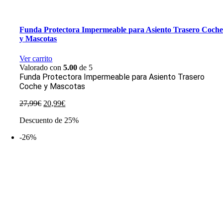
Funda Protectora Impermeable para Asiento Trasero Coch
y Mascotas
Ver carrito
Valorado con
5.00
de 5
Funda Protectora Impermeable para Asiento Trasero
Coche y Mascotas
El
El
27,99
€
20,99
€
precio
precio
Descuento de 25%
original
actual
era:
es:
-26%
27,99€.
20,99€.