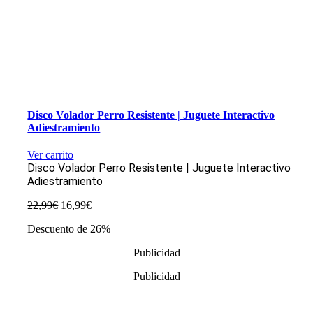
Disco Volador Perro Resistente | Juguete Interactivo
Adiestramiento
Ver carrito
Disco Volador Perro Resistente | Juguete Interactivo
Adiestramiento
El
El
22,99
€
16,99
€
precio
precio
Descuento de 26%
original
actual
era:
es:
Publicidad
22,99€.
16,99€.
Publicidad