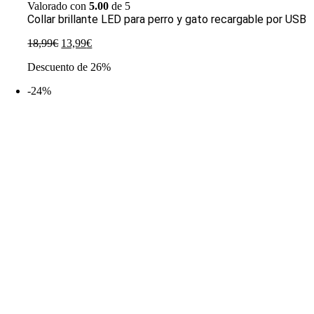
Valorado con
5.00
de 5
Collar brillante LED para perro y gato recargable por USB
El
El
18,99
€
13,99
€
precio
precio
Descuento de 26%
original
actual
era:
es:
-24%
18,99€.
13,99€.