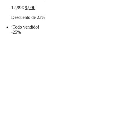
El
El
12,99
€
9,99
€
precio
precio
Descuento de 23%
original
actual
era:
es:
¡Todo vendido!
12,99€.
9,99€.
-25%