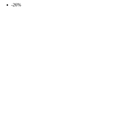
desde
-26%
16,99€
hasta
27,99€