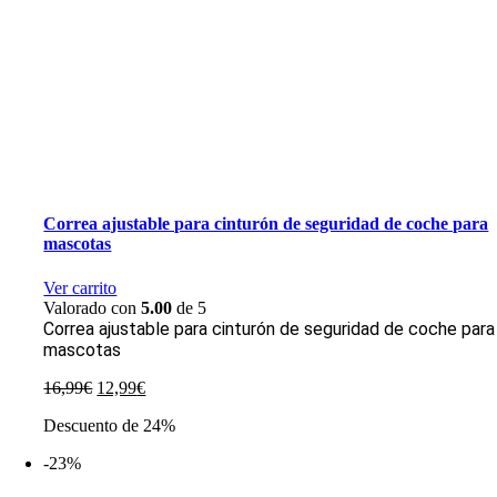
Correa ajustable para cinturón de seguridad de coche para
mascotas
Ver carrito
Valorado con
5.00
de 5
Correa ajustable para cinturón de seguridad de coche para
mascotas
El
El
16,99
€
12,99
€
precio
precio
Descuento de 24%
original
actual
era:
es:
-23%
16,99€.
12,99€.