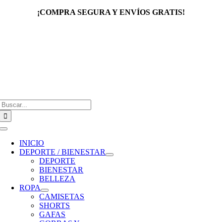
Saltar
¡COMPRA SEGURA Y ENVÍOS GRATIS!
al
contenido
Buscar:
Toggle
Navigation
INICIO
DEPORTE / BIENESTAR
DEPORTE
BIENESTAR
BELLEZA
ROPA
CAMISETAS
SHORTS
GAFAS