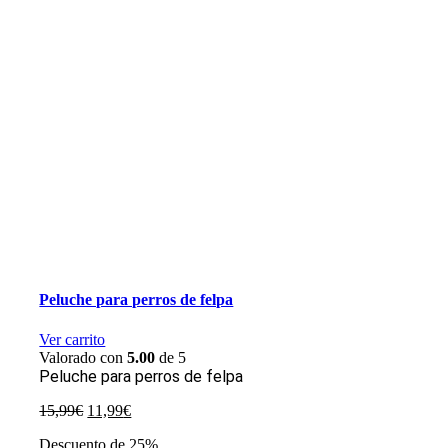
Peluche para perros de felpa
Ver carrito
Valorado con
5.00
de 5
Peluche para perros de felpa
El
El
15,99
€
11,99
€
precio
precio
Descuento de 25%
original
actual