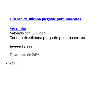
Cuenco de silicona plegable para mascotas
Ver carrito
Valorado con
5.00
de 5
Cuenco de silicona plegable para mascotas
El
El
16,99
€
12,99
€
precio
precio
Descuento de 24%
original
actual
era:
es:
-24%
16,99€.
12,99€.