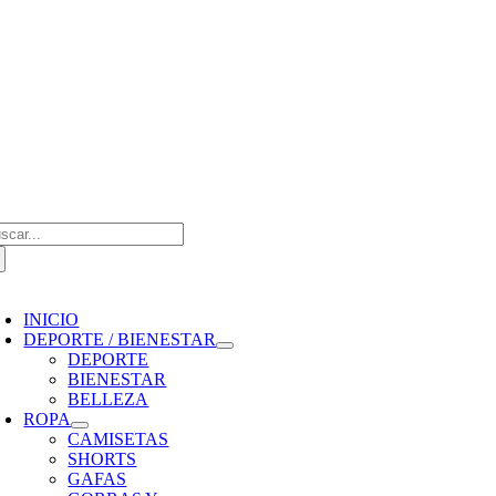
Saltar
al
contenido
scar:
oggle
avigation
INICIO
DEPORTE / BIENESTAR
DEPORTE
BIENESTAR
BELLEZA
ROPA
CAMISETAS
SHORTS
GAFAS