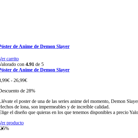
Póster de Anime de Demon Slayer
Ver carrito
Valorado con
4.91
de 5
Póster de Anime de Demon Slayer
Rango
8,99
€
-
26,99
€
de
Descuento de 28%
precios:
desde
Llévate el poster de una de las series anime del momento, Demon Slayer
8,99€
Hechos de lona, son impermeables y de increíble calidad.
hasta
Elige el diseño que quieras en los que tenemos disponibles a precio Yalo
26,99€
Ver producto
-25%