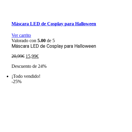
Máscara LED de Cosplay para Halloween
Ver carrito
Valorado con
5.00
de 5
Máscara LED de Cosplay para Halloween
El
El
20,99
€
15,99
€
precio
precio
Descuento de 24%
original
actual
era:
es:
¡Todo vendido!
20,99€.
15,99€.
-25%