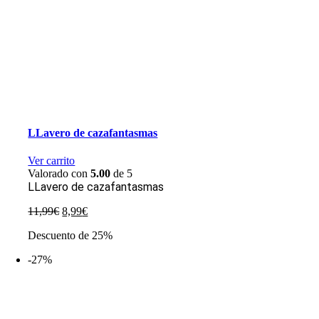
LLavero de cazafantasmas
Ver carrito
Valorado con
5.00
de 5
LLavero de cazafantasmas
El
El
11,99
€
8,99
€
precio
precio
Descuento de 25%
original
actual
era:
es:
-27%
11,99€.
8,99€.