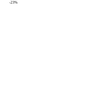
-23%
hasta
20,99€