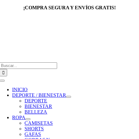
Saltar
¡COMPRA SEGURA Y ENVÍOS GRATIS!
al
contenido
Buscar:
Toggle
Navigation
INICIO
DEPORTE / BIENESTAR
DEPORTE
BIENESTAR
BELLEZA
ROPA
CAMISETAS
SHORTS
GAFAS