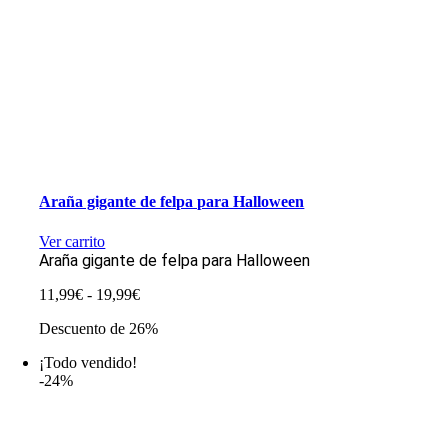
Araña gigante de felpa para Halloween
Ver carrito
Araña gigante de felpa para Halloween
Rango
11,99
€
-
19,99
€
de
Descuento de 26%
precios:
desde
¡Todo vendido!
11,99€
-24%
hasta
19,99€