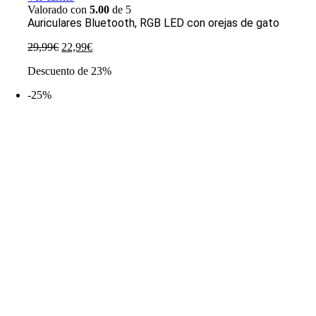
Valorado con
5.00
de 5
Auriculares Bluetooth, RGB LED con orejas de gato
El
El
29,99
€
22,99
€
precio
precio
Descuento de 23%
original
actual
era:
es:
-25%
29,99€.
22,99€.