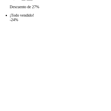
precio
precio
Descuento de 27%
original
actual
era:
es:
¡Todo vendido!
14,99€.
10,99€.
-24%