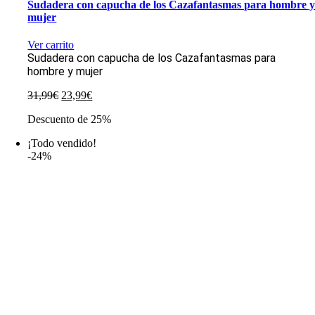
Sudadera con capucha de los Cazafantasmas para hombre 
mujer
Ver carrito
Sudadera con capucha de los Cazafantasmas para
hombre y mujer
El
El
31,99
€
23,99
€
precio
precio
Descuento de 25%
original
actual
era:
es:
¡Todo vendido!
31,99€.
23,99€.
-24%