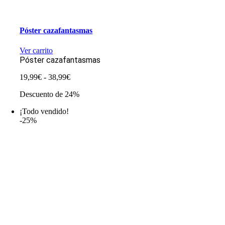
Póster cazafantasmas
Ver carrito
Póster cazafantasmas
Rango
19,99
€
-
38,99
€
de
Descuento de 24%
precios:
desde
¡Todo vendido!
19,99€
-25%
hasta
38,99€