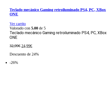
Teclado mecánico Gaming retroiluminado PS4, PC, XBox
ONE
Ver carrito
Valorado con
5.00
de 5
Teclado mecánico Gaming retroiluminado PS4, PC, XBox
ONE
El
El
32,99
€
24,99
€
precio
precio
Descuento de 24%
original
actual
era:
es:
-26%
32,99€.
24,99€.