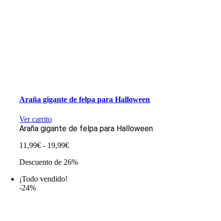
Araña gigante de felpa para Halloween
Ver carrito
Araña gigante de felpa para Halloween
Rango
11,99
€
-
19,99
€
de
Descuento de 26%
precios:
desde
¡Todo vendido!
11,99€
-24%
hasta
19,99€