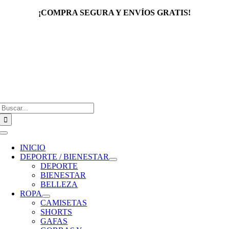
Saltar
¡COMPRA SEGURA Y ENVÍOS GRATIS!
al
contenido
Buscar:
Toggle
Navigation
INICIO
DEPORTE / BIENESTAR
DEPORTE
BIENESTAR
BELLEZA
ROPA
CAMISETAS
SHORTS
GAFAS