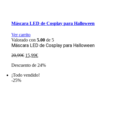
Máscara LED de Cosplay para Halloween
Ver carrito
Valorado con
5.00
de 5
Máscara LED de Cosplay para Halloween
El
El
20,99
€
15,99
€
precio
precio
Descuento de 24%
original
actual
era:
es:
¡Todo vendido!
20,99€.
15,99€.
-25%