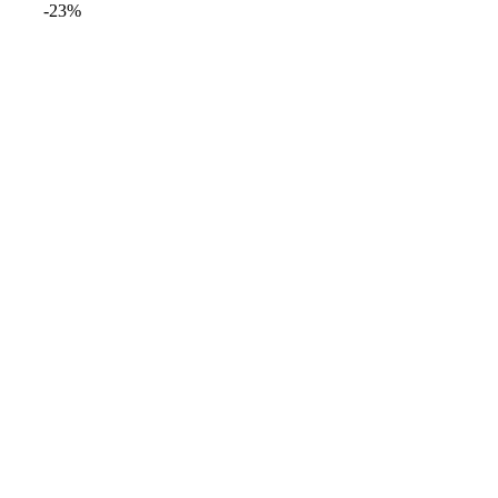
-23%
hasta
20,99€