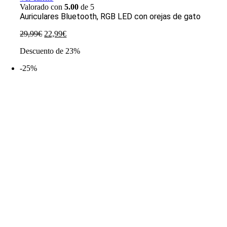
Valorado con
5.00
de 5
Auriculares Bluetooth, RGB LED con orejas de gato
El
El
29,99
€
22,99
€
precio
precio
Descuento de 23%
original
actual
era:
es:
-25%
29,99€.
22,99€.