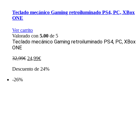
Teclado mecánico Gaming retroiluminado PS4, PC, XBox
ONE
Ver carrito
Valorado con
5.00
de 5
Teclado mecánico Gaming retroiluminado PS4, PC, XBox
ONE
El
El
32,99
€
24,99
€
precio
precio
Descuento de 24%
original
actual
era:
es:
-26%
32,99€.
24,99€.