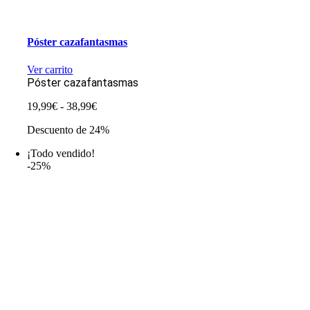
Póster cazafantasmas
Ver carrito
Póster cazafantasmas
Rango
19,99
€
-
38,99
€
de
Descuento de 24%
precios:
desde
¡Todo vendido!
19,99€
-25%
hasta
38,99€