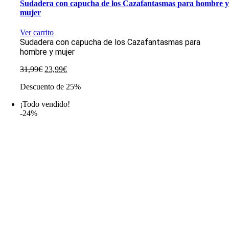
Sudadera con capucha de los Cazafantasmas para hombre 
mujer
Ver carrito
Sudadera con capucha de los Cazafantasmas para
hombre y mujer
El
El
31,99
€
23,99
€
precio
precio
Descuento de 25%
original
actual
era:
es:
¡Todo vendido!
31,99€.
23,99€.
-24%