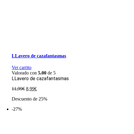
LLavero de cazafantasmas
Ver carrito
Valorado con
5.00
de 5
LLavero de cazafantasmas
El
El
11,99
€
8,99
€
precio
precio
Descuento de 25%
original
actual
era:
es:
-27%
11,99€.
8,99€.