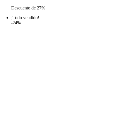
precio
precio
Descuento de 27%
original
actual
era:
es:
¡Todo vendido!
14,99€.
10,99€.
-24%