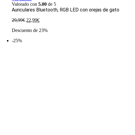
Valorado con
5.00
de 5
Auriculares Bluetooth, RGB LED con orejas de gato
El
El
29,99
€
22,99
€
precio
precio
Descuento de 23%
original
actual
era:
es:
-25%
29,99€.
22,99€.