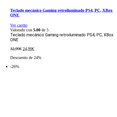
Teclado mecánico Gaming retroiluminado PS4, PC, XBox
ONE
Ver carrito
Valorado con
5.00
de 5
Teclado mecánico Gaming retroiluminado PS4, PC, XBox
ONE
El
El
32,99
€
24,99
€
precio
precio
Descuento de 24%
original
actual
era:
es:
-26%
32,99€.
24,99€.