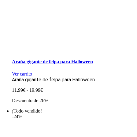
Araña gigante de felpa para Halloween
Ver carrito
Araña gigante de felpa para Halloween
Rango
11,99
€
-
19,99
€
de
Descuento de 26%
precios:
desde
¡Todo vendido!
11,99€
-24%
hasta
19,99€