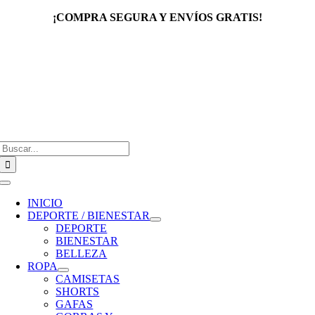
Saltar
¡COMPRA SEGURA Y ENVÍOS GRATIS!
al
contenido
Buscar:
Toggle
Navigation
INICIO
DEPORTE / BIENESTAR
DEPORTE
BIENESTAR
BELLEZA
ROPA
CAMISETAS
SHORTS
GAFAS