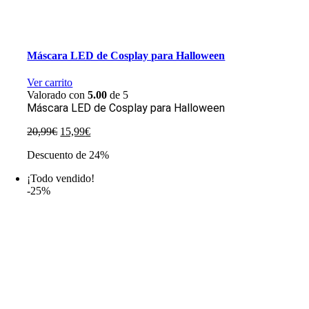
Máscara LED de Cosplay para Halloween
Ver carrito
Valorado con
5.00
de 5
Máscara LED de Cosplay para Halloween
El
El
20,99
€
15,99
€
precio
precio
Descuento de 24%
original
actual
era:
es:
¡Todo vendido!
20,99€.
15,99€.
-25%