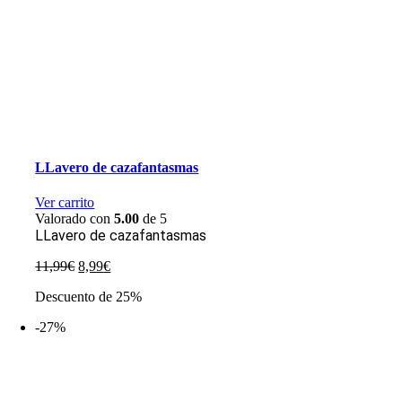
LLavero de cazafantasmas
Ver carrito
Valorado con
5.00
de 5
LLavero de cazafantasmas
El
El
11,99
€
8,99
€
precio
precio
Descuento de 25%
original
actual
era:
es:
-27%
11,99€.
8,99€.