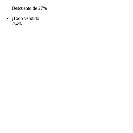
precio
precio
Descuento de 27%
original
actual
era:
es:
¡Todo vendido!
14,99€.
10,99€.
-24%