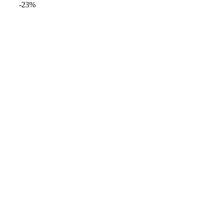
-23%
hasta
20,99€