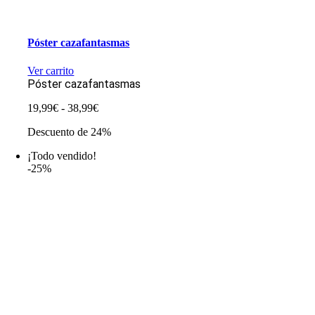
Póster cazafantasmas
Ver carrito
Póster cazafantasmas
Rango
19,99
€
-
38,99
€
de
Descuento de 24%
precios:
desde
¡Todo vendido!
19,99€
-25%
hasta
38,99€