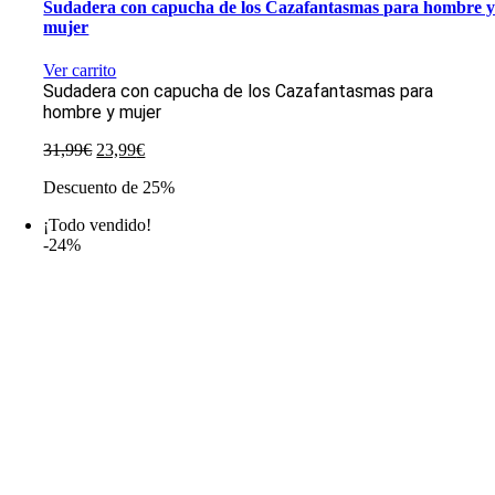
Sudadera con capucha de los Cazafantasmas para hombre 
mujer
Ver carrito
Sudadera con capucha de los Cazafantasmas para
hombre y mujer
El
El
31,99
€
23,99
€
precio
precio
Descuento de 25%
original
actual
era:
es:
¡Todo vendido!
31,99€.
23,99€.
-24%