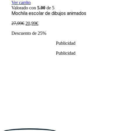
Ver carrito
Valorado con
5.00
de 5
Mochila escolar de dibujos animados
El
El
27,99
€
20,99
€
precio
precio
Descuento de 25%
original
actual
era:
es:
Publicidad
27,99€.
20,99€.
Publicidad