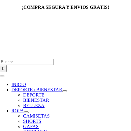
Saltar
¡COMPRA SEGURA Y ENVÍOS GRATIS!
al
contenido
Buscar:
Toggle
Navigation
INICIO
DEPORTE / BIENESTAR
DEPORTE
BIENESTAR
BELLEZA
ROPA
CAMISETAS
SHORTS
GAFAS