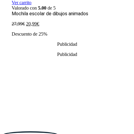
Ver carrito
Valorado con
5.00
de 5
Mochila escolar de dibujos animados
El
El
27,99
€
20,99
€
precio
precio
Descuento de 25%
original
actual
era:
es:
Publicidad
27,99€.
20,99€.
Publicidad