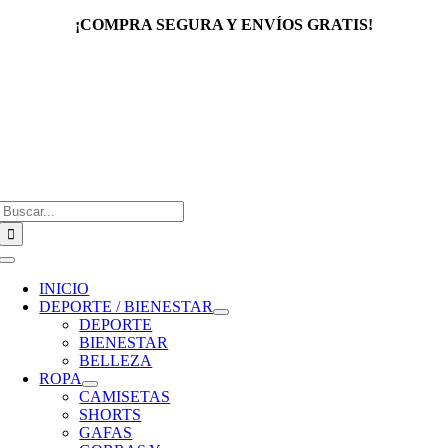
Saltar
¡COMPRA SEGURA Y ENVÍOS GRATIS!
al
contenido
Buscar:
Toggle
Navigation
INICIO
DEPORTE / BIENESTAR
DEPORTE
BIENESTAR
BELLEZA
ROPA
CAMISETAS
SHORTS
GAFAS