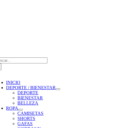
Saltar
al
contenido
scar:
oggle
avigation
INICIO
DEPORTE / BIENESTAR
DEPORTE
BIENESTAR
BELLEZA
ROPA
CAMISETAS
SHORTS
GAFAS