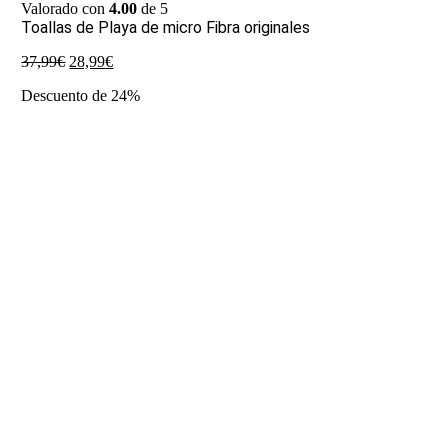
Valorado con
4.00
de 5
Toallas de Playa de micro Fibra originales
El
El
37,99
€
28,99
€
precio
precio
Descuento de 24%
original
actual
era:
es:
37,99€.
28,99€.