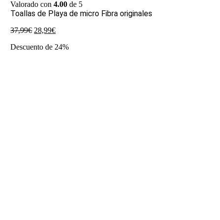
Valorado con
4.00
de 5
Toallas de Playa de micro Fibra originales
El
El
37,99
€
28,99
€
precio
precio
Descuento de 24%
original
actual
era:
es:
37,99€.
28,99€.