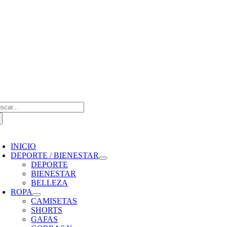
Saltar
al
contenido
scar:
oggle
avigation
INICIO
DEPORTE / BIENESTAR
DEPORTE
BIENESTAR
BELLEZA
ROPA
CAMISETAS
SHORTS
GAFAS