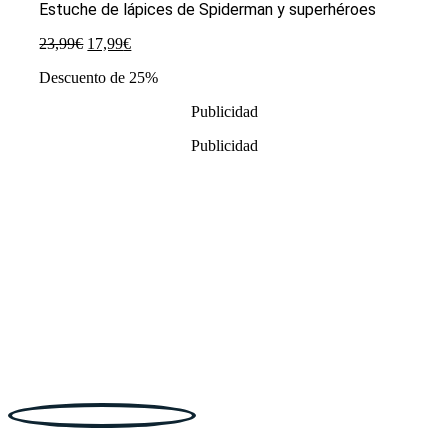
Estuche de lápices de Spiderman y superhéroes
El
El
23,99
€
17,99
€
precio
precio
Descuento de 25%
original
actual
era:
es:
Publicidad
23,99€.
17,99€.
Publicidad