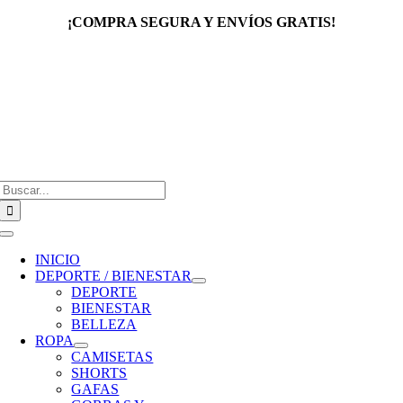
Saltar
¡COMPRA SEGURA Y ENVÍOS GRATIS!
al
contenido
Buscar:
Toggle
Navigation
INICIO
DEPORTE / BIENESTAR
DEPORTE
BIENESTAR
BELLEZA
ROPA
CAMISETAS
SHORTS
GAFAS