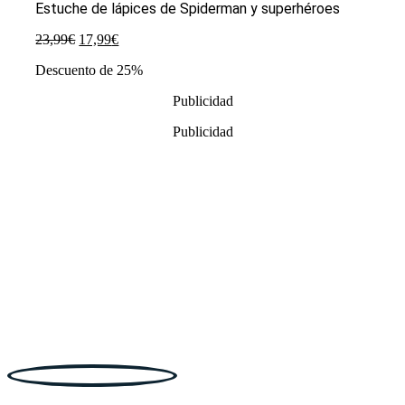
Estuche de lápices de Spiderman y superhéroes
El
El
23,99
€
17,99
€
precio
precio
Descuento de 25%
original
actual
era:
es:
Publicidad
23,99€.
17,99€.
Publicidad