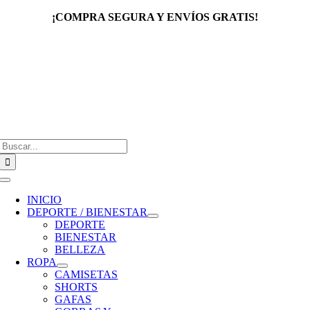
Saltar
¡COMPRA SEGURA Y ENVÍOS GRATIS!
al
contenido
Buscar:
Toggle
Navigation
INICIO
DEPORTE / BIENESTAR
DEPORTE
BIENESTAR
BELLEZA
ROPA
CAMISETAS
SHORTS
GAFAS