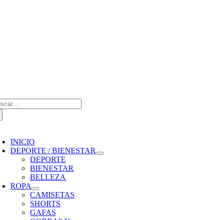
Saltar
al
contenido
scar:
oggle
avigation
INICIO
DEPORTE / BIENESTAR
DEPORTE
BIENESTAR
BELLEZA
ROPA
CAMISETAS
SHORTS
GAFAS