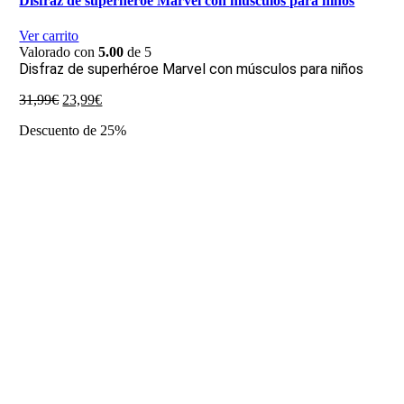
Disfraz de superhéroe Marvel con músculos para niños
Ver carrito
Valorado con
5.00
de 5
Disfraz de superhéroe Marvel con músculos para niños
El
El
31,99
€
23,99
€
precio
precio
Descuento de 25%
original
actual
era:
es:
31,99€.
23,99€.