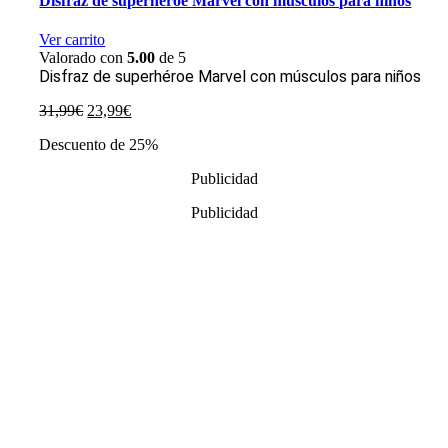
Disfraz de superhéroe Marvel con músculos para niños
Ver carrito
Valorado con
5.00
de 5
Disfraz de superhéroe Marvel con músculos para niños
El
El
31,99
€
23,99
€
precio
precio
Descuento de 25%
original
actual
era:
es:
Publicidad
31,99€.
23,99€.
Publicidad