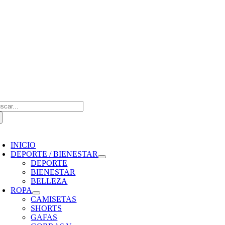
Saltar
al
contenido
scar:
oggle
avigation
INICIO
DEPORTE / BIENESTAR
DEPORTE
BIENESTAR
BELLEZA
ROPA
CAMISETAS
SHORTS
GAFAS