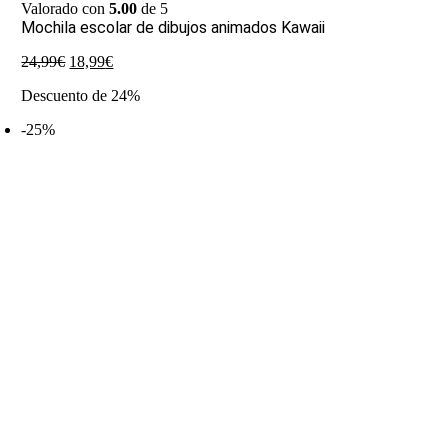
Valorado con
5.00
de 5
Mochila escolar de dibujos animados Kawaii
El
El
24,99
€
18,99
€
precio
precio
Descuento de 24%
original
actual
era:
es:
-25%
24,99€.
18,99€.