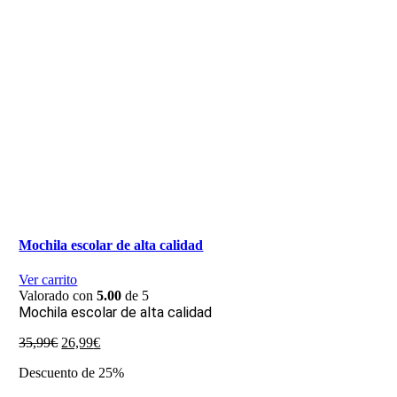
Mochila escolar de alta calidad
Ver carrito
Valorado con
5.00
de 5
Mochila escolar de alta calidad
El
El
35,99
€
26,99
€
precio
precio
Descuento de 25%
original
actual
era:
es: