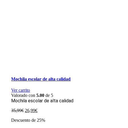
Mochila escolar de alta calidad
Ver carrito
Valorado con
5.00
de 5
Mochila escolar de alta calidad
El
El
35,99
€
26,99
€
precio
precio
Descuento de 25%
original
actual
era:
es: