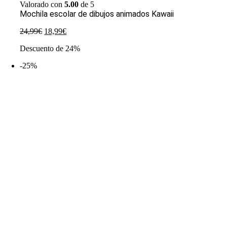
Valorado con
5.00
de 5
Mochila escolar de dibujos animados Kawaii
El
El
24,99
€
18,99
€
precio
precio
Descuento de 24%
original
actual
era:
es:
-25%
24,99€.
18,99€.