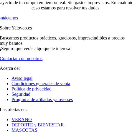
rayecto de tu compra en tiempo real. Sin gastos imprevistos. En cualqui
caso estamos para resolver tus dudas.
ntáctanos
Sobre Yaloveo.es
Buscamos productos prácticos, graciosos, imprescindibles a precios
muy baratos.
¡Seguro que verás algo que te interesa!
Contactar con nosotros
Acerca de:
Aviso legal
Condiciones generales de venta
Política de privacidad
Seguridad
Programa de afiliados yaloveo.es
Las ofertas en:
VERANO
DEPORTE y BIENESTAR
MASCOTAS