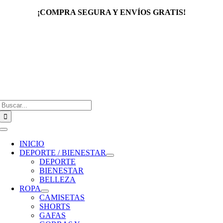
Saltar
¡COMPRA SEGURA Y ENVÍOS GRATIS!
al
contenido
Buscar:
Toggle
Navigation
INICIO
DEPORTE / BIENESTAR
DEPORTE
BIENESTAR
BELLEZA
ROPA
CAMISETAS
SHORTS
GAFAS