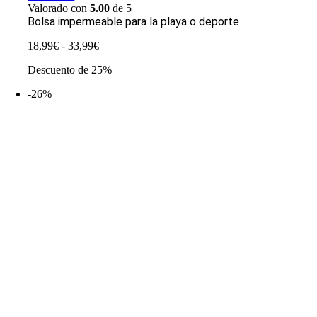
Valorado con
5.00
de 5
Bolsa impermeable para la playa o deporte
Rango
18,99
€
-
33,99
€
de
Descuento de 25%
precios:
desde
-26%
18,99€
hasta
33,99€