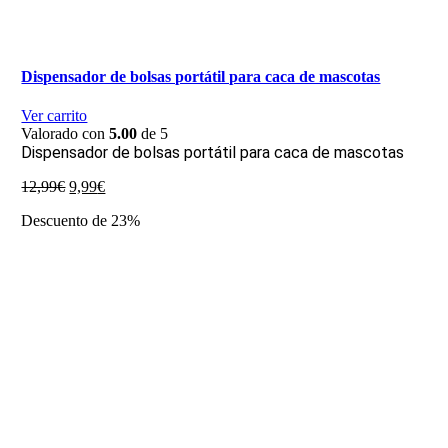
Dispensador de bolsas portátil para caca de mascotas
Ver carrito
Valorado con
5.00
de 5
Dispensador de bolsas portátil para caca de mascotas
El
El
12,99
€
9,99
€
precio
precio
Descuento de 23%
original
actual
era:
es:
12,99€.
9,99€.