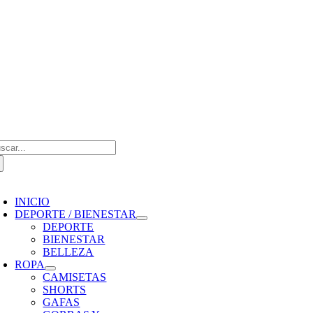
Saltar
al
contenido
scar:
oggle
avigation
INICIO
DEPORTE / BIENESTAR
DEPORTE
BIENESTAR
BELLEZA
ROPA
CAMISETAS
SHORTS
GAFAS