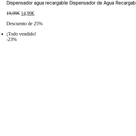
Dispensador agua recargable Dispensador de Agua Recargab
El
El
19,99
€
14,99
€
precio
precio
Descuento de 25%
original
actual
era:
es:
¡Todo vendido!
19,99€.
14,99€.
-23%