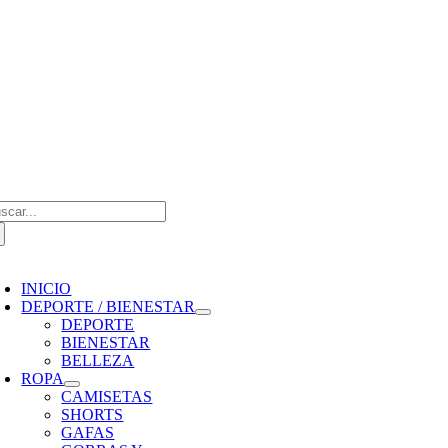
Saltar
al
contenido
scar:
oggle
avigation
INICIO
DEPORTE / BIENESTAR
DEPORTE
BIENESTAR
BELLEZA
ROPA
CAMISETAS
SHORTS
GAFAS