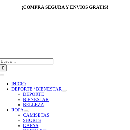
Saltar
¡COMPRA SEGURA Y ENVÍOS GRATIS!
al
contenido
Buscar:
Toggle
Navigation
INICIO
DEPORTE / BIENESTAR
DEPORTE
BIENESTAR
BELLEZA
ROPA
CAMISETAS
SHORTS
GAFAS