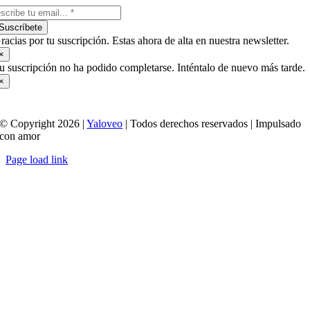
Suscríbete
racias por tu suscripción. Estas ahora de alta en nuestra newsletter.
×
u suscripción no ha podido completarse. Inténtalo de nuevo más tarde.
×
© Copyright 2026 |
Yaloveo
| Todos derechos reservados | Impulsado
con amor
Page load link
Ir
a
Arriba