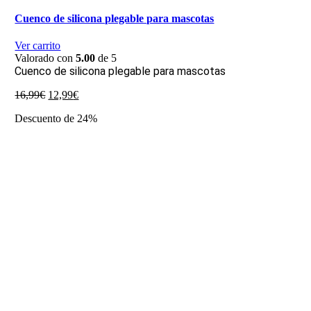
Cuenco de silicona plegable para mascotas
Ver carrito
Valorado con
5.00
de 5
Cuenco de silicona plegable para mascotas
El
El
16,99
€
12,99
€
precio
precio
Descuento de 24%
original
actual
era:
es:
16,99€.
12,99€.