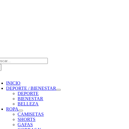
Saltar
al
contenido
scar:
oggle
avigation
INICIO
DEPORTE / BIENESTAR
DEPORTE
BIENESTAR
BELLEZA
ROPA
CAMISETAS
SHORTS
GAFAS