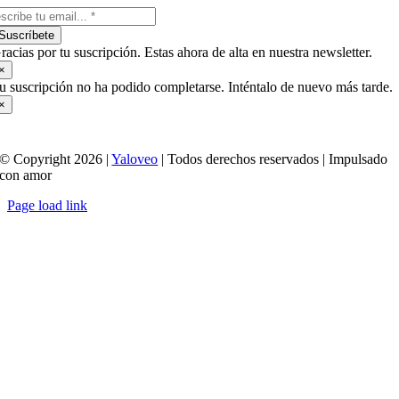
Suscríbete
racias por tu suscripción. Estas ahora de alta en nuestra newsletter.
×
u suscripción no ha podido completarse. Inténtalo de nuevo más tarde.
×
© Copyright 2026 |
Yaloveo
| Todos derechos reservados | Impulsado
con amor
Page load link
Ir
a
Arriba