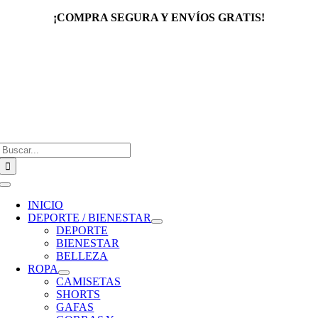
Saltar
¡COMPRA SEGURA Y ENVÍOS GRATIS!
al
contenido
Buscar:
Toggle
Navigation
INICIO
DEPORTE / BIENESTAR
DEPORTE
BIENESTAR
BELLEZA
ROPA
CAMISETAS
SHORTS
GAFAS