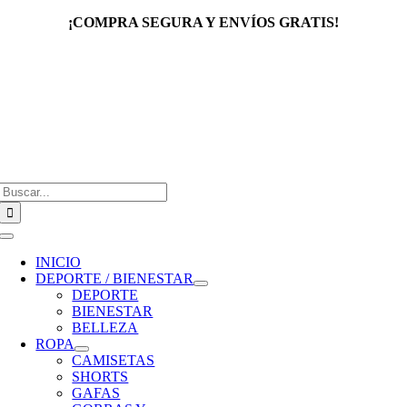
Saltar
¡COMPRA SEGURA Y ENVÍOS GRATIS!
al
contenido
Buscar:
Toggle
Navigation
INICIO
DEPORTE / BIENESTAR
DEPORTE
BIENESTAR
BELLEZA
ROPA
CAMISETAS
SHORTS
GAFAS