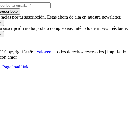
Suscríbete
racias por tu suscripción. Estas ahora de alta en nuestra newsletter.
×
u suscripción no ha podido completarse. Inténtalo de nuevo más tarde.
×
© Copyright 2026 |
Yaloveo
| Todos derechos reservados | Impulsado
con amor
Page load link
Ir
a
Arriba