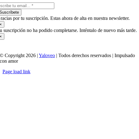
Suscríbete
racias por tu suscripción. Estas ahora de alta en nuestra newsletter.
×
u suscripción no ha podido completarse. Inténtalo de nuevo más tarde.
×
© Copyright 2026 |
Yaloveo
| Todos derechos reservados | Impulsado
con amor
Page load link
Ir
a
Arriba