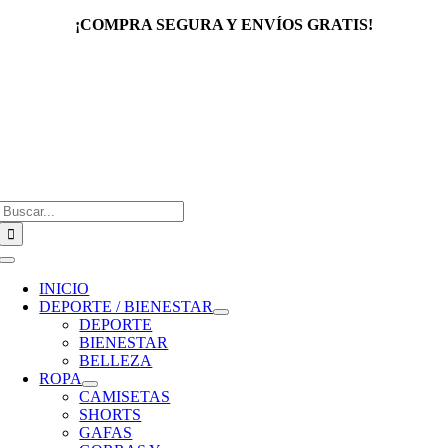
Saltar
¡COMPRA SEGURA Y ENVÍOS GRATIS!
al
contenido
Buscar:
Toggle
Navigation
INICIO
DEPORTE / BIENESTAR
DEPORTE
BIENESTAR
BELLEZA
ROPA
CAMISETAS
SHORTS
GAFAS