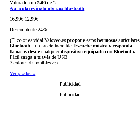
Valorado con
5.00
de 5
Auriculares inalámbricos bluetooth
El
El
16,99
€
12,99
€
precio
precio
Descuento de 24%
original
actual
era:
es:
¡El color es vida! Yaloveo.es
propone
estos
hermosos
auriculares
16,99€.
12,99€.
Bluetooth
a un precio increíble.
Escuche música y responda
llamadas
desde
cualquier
dispositivo equipado
con
Bluetooth.
Fácil
carga a través
de USB
7 colores disponibles >;)
Ver producto
Publicidad
Publicidad