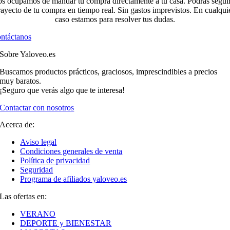
s ocupamos de mandar tu compra directamente a tu casa. Podrás seguir
rayecto de tu compra en tiempo real. Sin gastos imprevistos. En cualqui
caso estamos para resolver tus dudas.
ntáctanos
Sobre Yaloveo.es
Buscamos productos prácticos, graciosos, imprescindibles a precios
muy baratos.
¡Seguro que verás algo que te interesa!
Contactar con nosotros
Acerca de:
Aviso legal
Condiciones generales de venta
Política de privacidad
Seguridad
Programa de afiliados yaloveo.es
Las ofertas en:
VERANO
DEPORTE y BIENESTAR