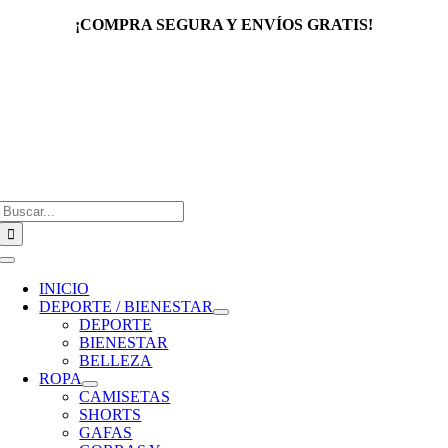
Saltar
¡COMPRA SEGURA Y ENVÍOS GRATIS!
al
contenido
Buscar:
Toggle
Navigation
INICIO
DEPORTE / BIENESTAR
DEPORTE
BIENESTAR
BELLEZA
ROPA
CAMISETAS
SHORTS
GAFAS