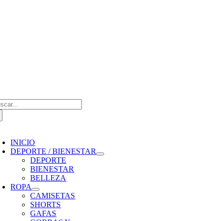
Saltar
al
contenido
scar:
oggle
avigation
INICIO
DEPORTE / BIENESTAR
DEPORTE
BIENESTAR
BELLEZA
ROPA
CAMISETAS
SHORTS
GAFAS