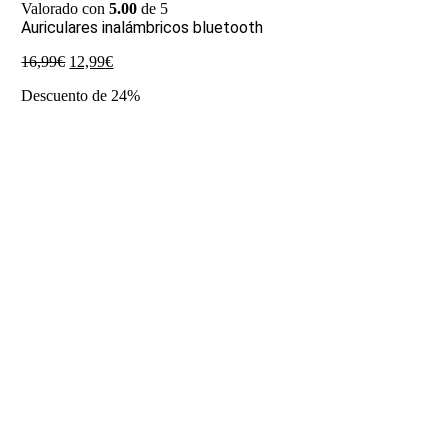
Valorado con
5.00
de 5
Auriculares inalámbricos bluetooth
El
El
16,99
€
12,99
€
precio
precio
Descuento de 24%
original
actual
era:
es:
16,99€.
12,99€.