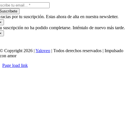
Suscríbete
racias por tu suscripción. Estas ahora de alta en nuestra newsletter.
×
u suscripción no ha podido completarse. Inténtalo de nuevo más tarde.
×
© Copyright 2026 |
Yaloveo
| Todos derechos reservados | Impulsado
con amor
Page load link
Ir
a
Arriba