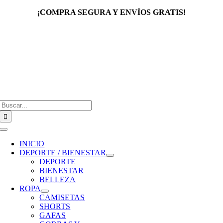
Saltar
¡COMPRA SEGURA Y ENVÍOS GRATIS!
al
contenido
Buscar:
Toggle
Navigation
INICIO
DEPORTE / BIENESTAR
DEPORTE
BIENESTAR
BELLEZA
ROPA
CAMISETAS
SHORTS
GAFAS