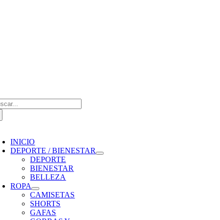
Saltar
al
contenido
scar:
oggle
avigation
INICIO
DEPORTE / BIENESTAR
DEPORTE
BIENESTAR
BELLEZA
ROPA
CAMISETAS
SHORTS
GAFAS