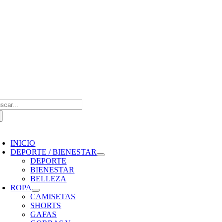
Saltar
al
contenido
scar:
oggle
avigation
INICIO
DEPORTE / BIENESTAR
DEPORTE
BIENESTAR
BELLEZA
ROPA
CAMISETAS
SHORTS
GAFAS