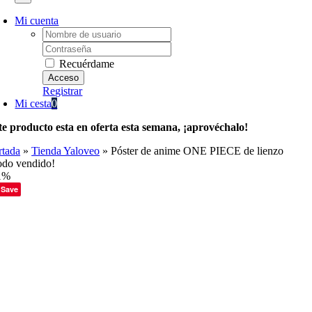
Mi cuenta
Username:
Password:
Recuérdame
Registrar
Mi cesta
0
te producto esta en oferta esta semana, ¡aprovéchalo!
rtada
»
Tienda Yaloveo
»
Póster de anime ONE PIECE de lienzo
odo vendido!
1%
Save