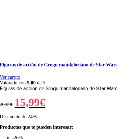
Figuras de acción de Grogu mandaloriano de Star Wars
Ver carrito
Valorado con
5.00
de 5
Figuras de acción de Grogu mandaloriano de Star Wars
El
El
15,99
€
20,99
€
precio
precio
original
actual
era:
es:
Descuento de 24%
20,99€.
15,99€.
Productos que te pueden interesar:
-26%