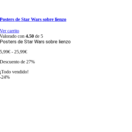
Posters de Star Wars sobre lienzo
Ver carrito
Valorado con
4.50
de 5
Posters de Star Wars sobre lienzo
Rango
5,99
€
-
25,99
€
de
Descuento de 27%
precios:
desde
¡Todo vendido!
5,99€
-24%
hasta
25,99€