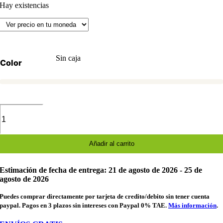
Hay existencias
Sin caja
Color
Figura
de
Bébé
Yoda
Grogu
Añadir al carrito
de
Star
Estimación de fecha de entrega: 21 de agosto de 2026 - 25 de
Wars
agosto de 2026
Para
Niños
Puedes comprar directamente por tarjeta de credito/debito sin tener cuenta
cantidad
paypal. Pagos en 3 plazos sin intereses con Paypal 0% TAE.
Más información
.