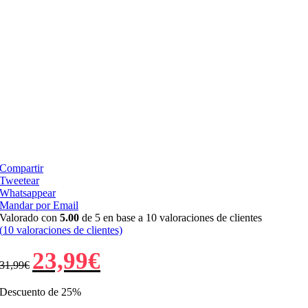
Compartir
Tweetear
Whatsappear
Mandar por Email
Valorado con
5.00
de 5 en base a
10
valoraciones de clientes
(
10
valoraciones de clientes)
El
El
23,99
€
31,99
€
precio
precio
original
actual
era:
es:
Descuento de 25%
31,99€.
23,99€.