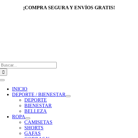
Saltar
¡COMPRA SEGURA Y ENVÍOS GRATIS!
al
contenido
Buscar:
Toggle
Navigation
INICIO
DEPORTE / BIENESTAR
DEPORTE
BIENESTAR
BELLEZA
ROPA
CAMISETAS
SHORTS
GAFAS