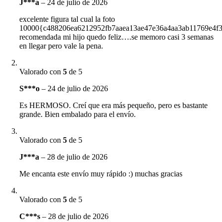
J***a
–
24 de julio de 2026
excelente figura tal cual la foto
10000{c488206ea6212952fb7aaea13ae47e36a4aa3ab11769e4f
recomendada mi hijo quedo feliz….se memoro casi 3 semanas
en llegar pero vale la pena.
Valorado con
5
de 5
S***o
–
24 de julio de 2026
Es HERMOSO. Creí que era más pequeño, pero es bastante
grande. Bien embalado para el envío.
Valorado con
5
de 5
J***a
–
28 de julio de 2026
Me encanta este envío muy rápido :) muchas gracias
Valorado con
5
de 5
C***s
–
28 de julio de 2026