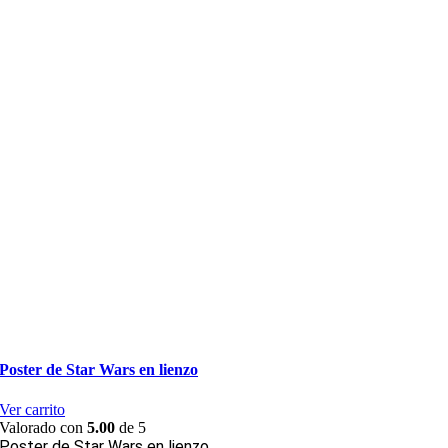
Poster de Star Wars en lienzo
Ver carrito
Valorado con
5.00
de 5
Poster de Star Wars en lienzo