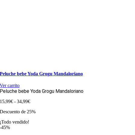
Peluche bebe Yoda Grogu Mandaloriano
Ver carrito
Peluche bebe Yoda Grogu Mandaloriano
Rango
15,99
€
-
34,99
€
de
Descuento de 25%
precios:
desde
¡Todo vendido!
15,99€
-45%
hasta
34,99€