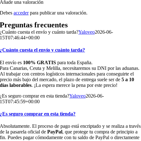
Añade una valoración
Debes
acceder
para publicar una valoración.
Preguntas frecuentes
¿Cuánto cuesta el envío y cuánto tarda?
Yaloveo
2026-06-
15T07:46:44+00:00
¿Cuánto cuesta el envío y cuánto tarda?
El envío es
100% GRATIS
para toda España.
Para Canarias, Ceuta y Melilla, necesitaremos su DNI por las aduanas.
Al trabajar con centros logísticos internacionales para conseguirte el
precio más bajo del mercado, el plazo de entrega suele ser de
5 a 10
días laborables
. ¡La espera merece la pena por este precio!
¿Es seguro comprar en esta tienda?
Yaloveo
2026-06-
15T07:45:59+00:00
¿Es seguro comprar en esta tienda?
Absolutamente. El proceso de pago está encriptado y se realiza a través
de la pasarela oficial de
PayPal
, que protege tu compra de principio a
fin. Puedes pagar cómodamente con tu saldo de PayPal o directamente