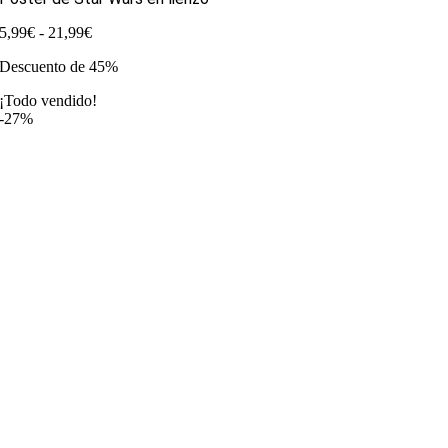
Rango
5,99
€
-
21,99
€
de
Descuento de 45%
precios:
desde
¡Todo vendido!
5,99€
-27%
hasta
21,99€