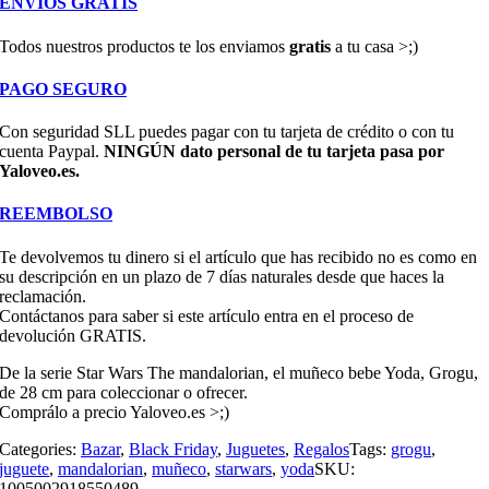
ENVÍOS GRATIS
Todos nuestros productos te los enviamos
gratis
a tu casa >;)
PAGO SEGURO
Con seguridad SLL puedes pagar con tu tarjeta de crédito o con tu
cuenta Paypal.
NINGÚN dato personal de tu tarjeta pasa por
Yaloveo.es.
REEMBOLSO
Te devolvemos tu dinero si el artículo que has recibido no es como en
su descripción en un plazo de 7 días naturales desde que haces la
reclamación.
Contáctanos para saber si este artículo entra en el proceso de
devolución GRATIS.
De la serie Star Wars The mandalorian, el muñeco bebe Yoda, Grogu,
de 28 cm para coleccionar o ofrecer.
Comprálo a precio Yaloveo.es >;)
Categories:
Bazar
,
Black Friday
,
Juguetes
,
Regalos
Tags:
grogu
,
juguete
,
mandalorian
,
muñeco
,
starwars
,
yoda
SKU:
1005002918550489