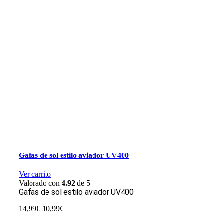
Gafas de sol estilo aviador UV400
Ver carrito
Valorado con
4.92
de 5
Gafas de sol estilo aviador UV400
El
El
14,99
€
10,99
€
precio
precio