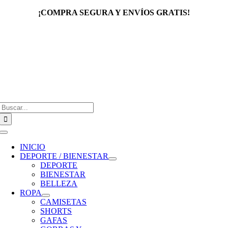
Saltar
¡COMPRA SEGURA Y ENVÍOS GRATIS!
al
contenido
Buscar:
Toggle
Navigation
INICIO
DEPORTE / BIENESTAR
DEPORTE
BIENESTAR
BELLEZA
ROPA
CAMISETAS
SHORTS
GAFAS