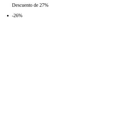
Descuento de 27%
original
actual
era:
es:
-26%
14,99€.
10,99€.