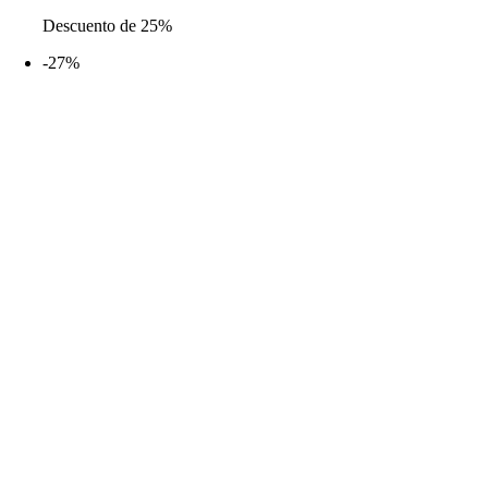
de
Descuento de 25%
precios:
desde
-27%
9,99€
hasta
14,99€