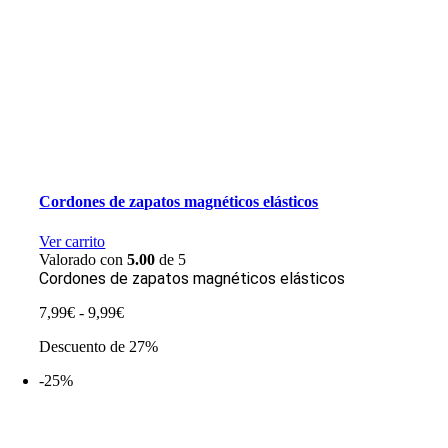
Cordones de zapatos magnéticos elásticos
Ver carrito
Valorado con
5.00
de 5
Cordones de zapatos magnéticos elásticos
Rango
7,99
€
-
9,99
€
de
Descuento de 27%
precios:
desde
-25%
7,99€
hasta
9,99€