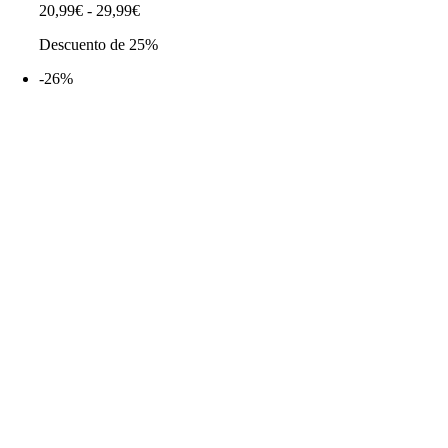
Rango
20,99
€
-
29,99
€
de
Descuento de 25%
precios:
desde
-26%
20,99€
hasta
29,99€