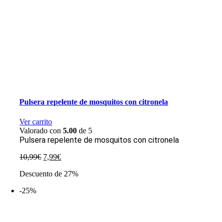
Pulsera repelente de mosquitos con citronela
Ver carrito
Valorado con
5.00
de 5
Pulsera repelente de mosquitos con citronela
El
El
10,99
€
7,99
€
precio
precio
Descuento de 27%
original
actual
era:
es:
-25%
10,99€.
7,99€.