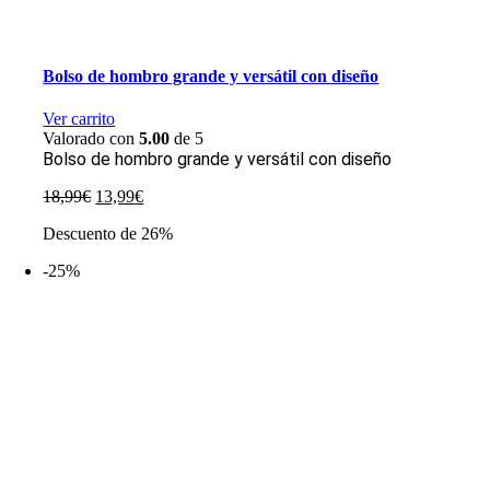
Bolso de hombro grande y versátil con diseño
Ver carrito
Valorado con
5.00
de 5
Bolso de hombro grande y versátil con diseño
El
El
18,99
€
13,99
€
precio
precio
Descuento de 26%
original
actual
era:
es:
-25%
18,99€.
13,99€.