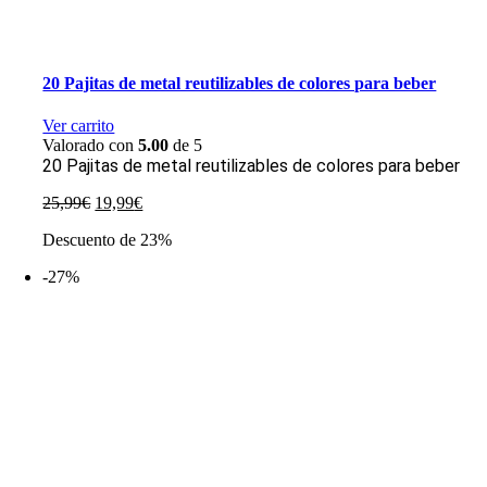
20 Pajitas de metal reutilizables de colores para beber
Ver carrito
Valorado con
5.00
de 5
20 Pajitas de metal reutilizables de colores para beber
El
El
25,99
€
19,99
€
precio
precio
Descuento de 23%
original
actual
era:
es:
-27%
25,99€.
19,99€.