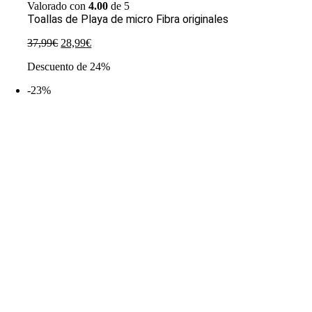
Valorado con
4.00
de 5
Toallas de Playa de micro Fibra originales
El
El
37,99
€
28,99
€
precio
precio
Descuento de 24%
original
actual
era:
es:
-23%
37,99€.
28,99€.