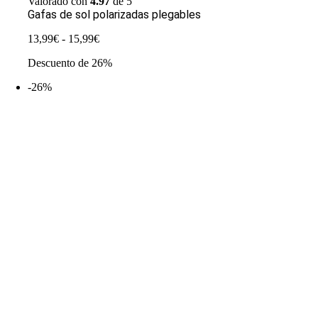
Valorado con
4.97
de 5
Gafas de sol polarizadas plegables
Rango
13,99
€
-
15,99
€
de
Descuento de 26%
precios:
desde
-26%
13,99€
hasta
15,99€