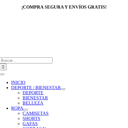
Saltar
¡COMPRA SEGURA Y ENVÍOS GRATIS!
al
contenido
Buscar:
Toggle
Navigation
INICIO
DEPORTE / BIENESTAR
DEPORTE
BIENESTAR
BELLEZA
ROPA
CAMISETAS
SHORTS
GAFAS