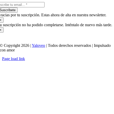
Suscríbete
racias por tu suscripción. Estas ahora de alta en nuestra newsletter.
×
u suscripción no ha podido completarse. Inténtalo de nuevo más tarde.
×
© Copyright 2026 |
Yaloveo
| Todos derechos reservados | Impulsado
con amor
Page load link
Ir
a
Arriba