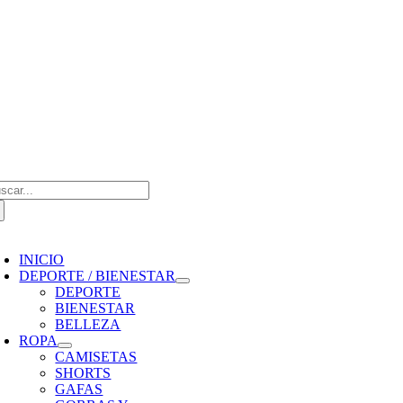
Saltar
al
contenido
scar:
oggle
avigation
INICIO
DEPORTE / BIENESTAR
DEPORTE
BIENESTAR
BELLEZA
ROPA
CAMISETAS
SHORTS
GAFAS