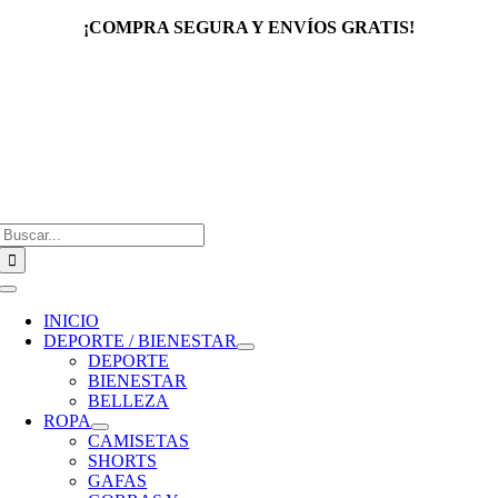
Saltar
¡COMPRA SEGURA Y ENVÍOS GRATIS!
al
contenido
Buscar:
Toggle
Navigation
INICIO
DEPORTE / BIENESTAR
DEPORTE
BIENESTAR
BELLEZA
ROPA
CAMISETAS
SHORTS
GAFAS