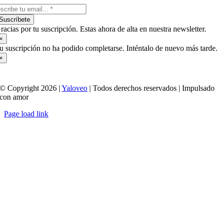
Suscríbete
racias por tu suscripción. Estas ahora de alta en nuestra newsletter.
×
u suscripción no ha podido completarse. Inténtalo de nuevo más tarde.
×
© Copyright 2026 |
Yaloveo
| Todos derechos reservados | Impulsado
con amor
Page load link
Ir
a
Arriba