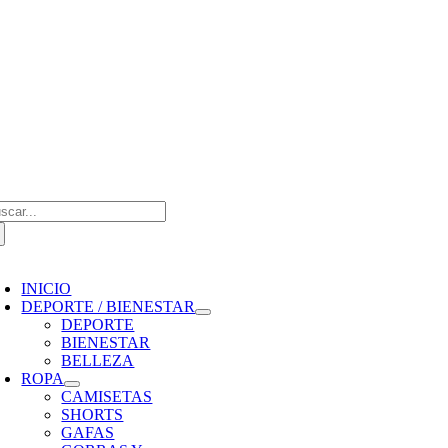
Saltar
al
contenido
scar:
oggle
avigation
INICIO
DEPORTE / BIENESTAR
DEPORTE
BIENESTAR
BELLEZA
ROPA
CAMISETAS
SHORTS
GAFAS