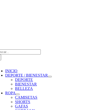
Saltar
al
contenido
scar:
oggle
avigation
INICIO
DEPORTE / BIENESTAR
DEPORTE
BIENESTAR
BELLEZA
ROPA
CAMISETAS
SHORTS
GAFAS