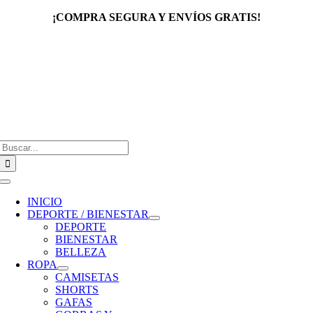
Saltar
¡COMPRA SEGURA Y ENVÍOS GRATIS!
al
contenido
Buscar:
Toggle
Navigation
INICIO
DEPORTE / BIENESTAR
DEPORTE
BIENESTAR
BELLEZA
ROPA
CAMISETAS
SHORTS
GAFAS