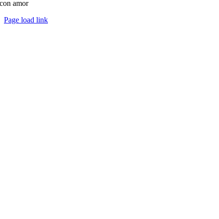
con amor
Page load link
Ir
a
Arriba