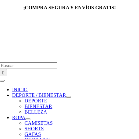
Saltar
¡COMPRA SEGURA Y ENVÍOS GRATIS!
al
contenido
Buscar:
Toggle
Navigation
INICIO
DEPORTE / BIENESTAR
DEPORTE
BIENESTAR
BELLEZA
ROPA
CAMISETAS
SHORTS
GAFAS