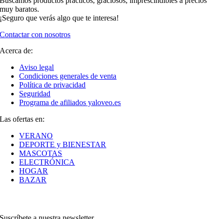
Buscamos productos prácticos, graciosos, imprescindibles a precios
muy baratos.
¡Seguro que verás algo que te interesa!
Contactar con nosotros
Acerca de:
Aviso legal
Condiciones generales de venta
Política de privacidad
Seguridad
Programa de afiliados yaloveo.es
Las ofertas en:
VERANO
DEPORTE y BIENESTAR
MASCOTAS
ELECTRÓNICA
HOGAR
BAZAR
Suscríbete a nuestra newsletter