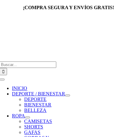
Saltar
¡COMPRA SEGURA Y ENVÍOS GRATIS!
al
contenido
Buscar:
Toggle
Navigation
INICIO
DEPORTE / BIENESTAR
DEPORTE
BIENESTAR
BELLEZA
ROPA
CAMISETAS
SHORTS
GAFAS