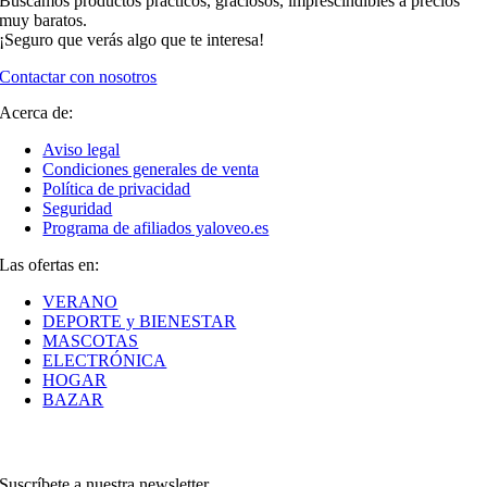
Buscamos productos prácticos, graciosos, imprescindibles a precios
muy baratos.
¡Seguro que verás algo que te interesa!
Contactar con nosotros
Acerca de:
Aviso legal
Condiciones generales de venta
Política de privacidad
Seguridad
Programa de afiliados yaloveo.es
Las ofertas en:
VERANO
DEPORTE y BIENESTAR
MASCOTAS
ELECTRÓNICA
HOGAR
BAZAR
Suscríbete a nuestra newsletter