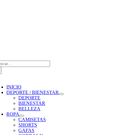
Saltar
al
contenido
scar:
oggle
avigation
INICIO
DEPORTE / BIENESTAR
DEPORTE
BIENESTAR
BELLEZA
ROPA
CAMISETAS
SHORTS
GAFAS