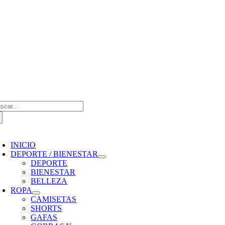
Saltar
al
contenido
scar:
oggle
avigation
INICIO
DEPORTE / BIENESTAR
DEPORTE
BIENESTAR
BELLEZA
ROPA
CAMISETAS
SHORTS
GAFAS