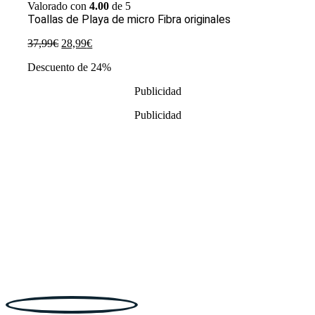
Valorado con
4.00
de 5
Toallas de Playa de micro Fibra originales
El
El
37,99
€
28,99
€
precio
precio
Descuento de 24%
original
actual
era:
es:
Publicidad
37,99€.
28,99€.
Publicidad