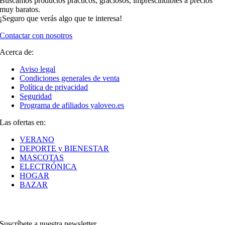
Buscamos productos prácticos, graciosos, imprescindibles a precios
muy baratos.
¡Seguro que verás algo que te interesa!
Contactar con nosotros
Acerca de:
Aviso legal
Condiciones generales de venta
Política de privacidad
Seguridad
Programa de afiliados yaloveo.es
Las ofertas en:
VERANO
DEPORTE y BIENESTAR
MASCOTAS
ELECTRÓNICA
HOGAR
BAZAR
Suscríbete a nuestra newsletter