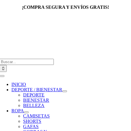
Saltar
¡COMPRA SEGURA Y ENVÍOS GRATIS!
al
contenido
Buscar:
Toggle
Navigation
INICIO
DEPORTE / BIENESTAR
DEPORTE
BIENESTAR
BELLEZA
ROPA
CAMISETAS
SHORTS
GAFAS