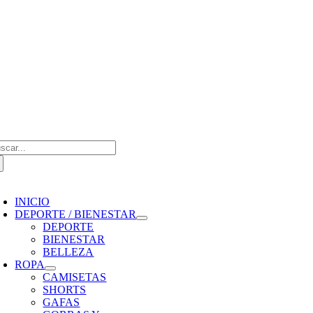
Saltar
al
contenido
scar:
oggle
avigation
INICIO
DEPORTE / BIENESTAR
DEPORTE
BIENESTAR
BELLEZA
ROPA
CAMISETAS
SHORTS
GAFAS