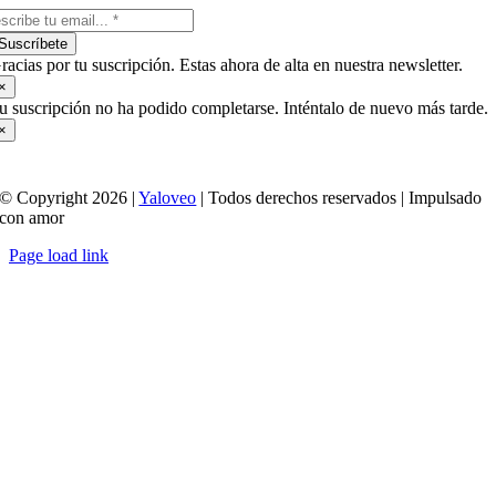
Suscríbete
racias por tu suscripción. Estas ahora de alta en nuestra newsletter.
×
u suscripción no ha podido completarse. Inténtalo de nuevo más tarde.
×
© Copyright 2026 |
Yaloveo
| Todos derechos reservados | Impulsado
con amor
Page load link
Ir
a
Arriba