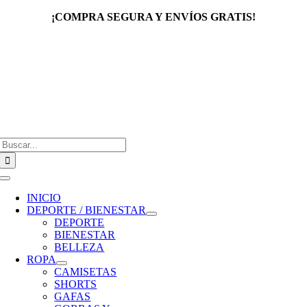
Saltar
¡COMPRA SEGURA Y ENVÍOS GRATIS!
al
contenido
Buscar:
Toggle
Navigation
INICIO
DEPORTE / BIENESTAR
DEPORTE
BIENESTAR
BELLEZA
ROPA
CAMISETAS
SHORTS
GAFAS