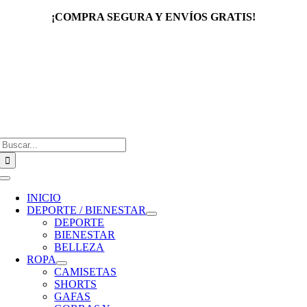
Saltar
¡COMPRA SEGURA Y ENVÍOS GRATIS!
al
contenido
Buscar:
Toggle
Navigation
INICIO
DEPORTE / BIENESTAR
DEPORTE
BIENESTAR
BELLEZA
ROPA
CAMISETAS
SHORTS
GAFAS