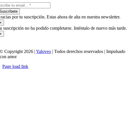
Suscríbete
racias por tu suscripción. Estas ahora de alta en nuestra newsletter.
×
u suscripción no ha podido completarse. Inténtalo de nuevo más tarde.
×
© Copyright 2026 |
Yaloveo
| Todos derechos reservados | Impulsado
con amor
Page load link
Ir
a
Arriba