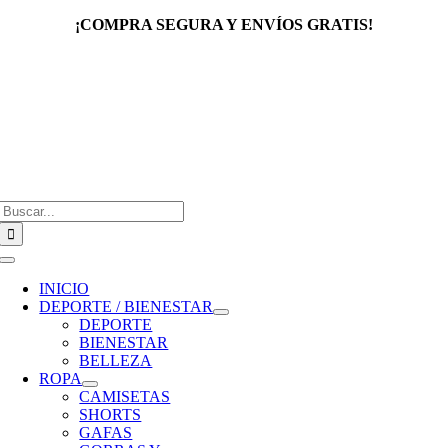
Saltar
¡COMPRA SEGURA Y ENVÍOS GRATIS!
al
contenido
Buscar:
Toggle
Navigation
INICIO
DEPORTE / BIENESTAR
DEPORTE
BIENESTAR
BELLEZA
ROPA
CAMISETAS
SHORTS
GAFAS