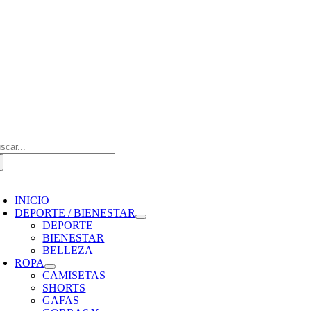
Saltar
al
contenido
scar:
oggle
avigation
INICIO
DEPORTE / BIENESTAR
DEPORTE
BIENESTAR
BELLEZA
ROPA
CAMISETAS
SHORTS
GAFAS