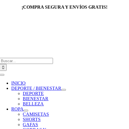
Saltar
¡COMPRA SEGURA Y ENVÍOS GRATIS!
al
contenido
Buscar:
Toggle
Navigation
INICIO
DEPORTE / BIENESTAR
DEPORTE
BIENESTAR
BELLEZA
ROPA
CAMISETAS
SHORTS
GAFAS