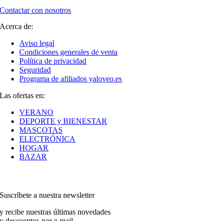
Contactar con nosotros
Acerca de:
Aviso legal
Condiciones generales de venta
Política de privacidad
Seguridad
Programa de afiliados yaloveo.es
Las ofertas en:
VERANO
DEPORTE y BIENESTAR
MASCOTAS
ELECTRÓNICA
HOGAR
BAZAR
Suscríbete a nuestra newsletter
y recibe nuestras últimas novedades
y descuentos por e-mail.