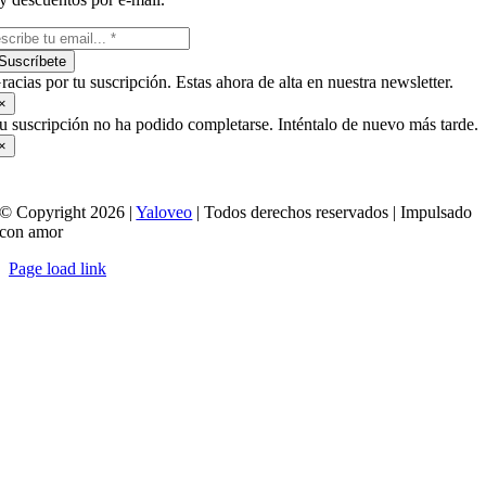
Suscríbete
racias por tu suscripción. Estas ahora de alta en nuestra newsletter.
×
u suscripción no ha podido completarse. Inténtalo de nuevo más tarde.
×
© Copyright 2026 |
Yaloveo
| Todos derechos reservados | Impulsado
con amor
Page load link
Ir
a
Arriba