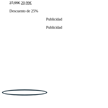
El
El
27,99
€
20,99
€
precio
precio
Descuento de 25%
original
actual
era:
es:
Publicidad
27,99€.
20,99€.
Publicidad