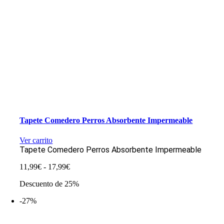
Tapete Comedero Perros Absorbente Impermeable
Ver carrito
Tapete Comedero Perros Absorbente Impermeable
Rango
11,99
€
-
17,99
€
de
Descuento de 25%
precios:
desde
-27%
11,99€
hasta
17,99€