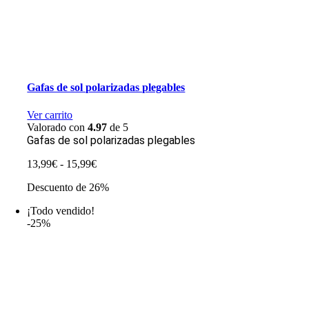
Gafas de sol polarizadas plegables
Ver carrito
Valorado con
4.97
de 5
Gafas de sol polarizadas plegables
Rango
13,99
€
-
15,99
€
de
Descuento de 26%
precios:
desde
¡Todo vendido!
13,99€
-25%
hasta
15,99€