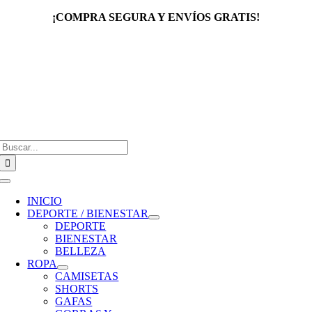
Saltar
¡COMPRA SEGURA Y ENVÍOS GRATIS!
al
contenido
Buscar:
Toggle
Navigation
INICIO
DEPORTE / BIENESTAR
DEPORTE
BIENESTAR
BELLEZA
ROPA
CAMISETAS
SHORTS
GAFAS