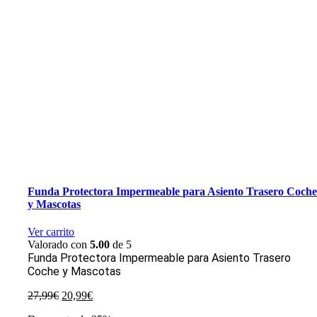
Funda Protectora Impermeable para Asiento Trasero Coch
y Mascotas
Ver carrito
Valorado con
5.00
de 5
Funda Protectora Impermeable para Asiento Trasero
Coche y Mascotas
El
El
27,99
€
20,99
€
precio
precio