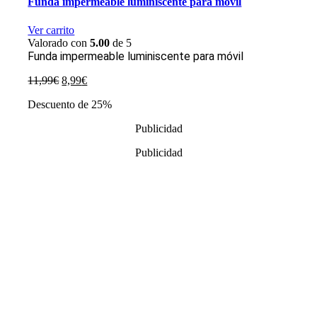
Funda impermeable luminiscente para móvil
Ver carrito
Valorado con
5.00
de 5
Funda impermeable luminiscente para móvil
El
El
11,99
€
8,99
€
precio
precio
Descuento de 25%
original
actual
era:
es:
Publicidad
11,99€.
8,99€.
Publicidad