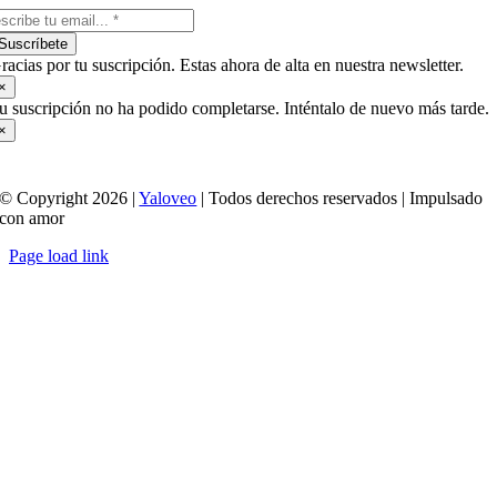
Suscríbete
racias por tu suscripción. Estas ahora de alta en nuestra newsletter.
×
u suscripción no ha podido completarse. Inténtalo de nuevo más tarde.
×
© Copyright 2026 |
Yaloveo
| Todos derechos reservados | Impulsado
con amor
Page load link
Ir
a
Arriba