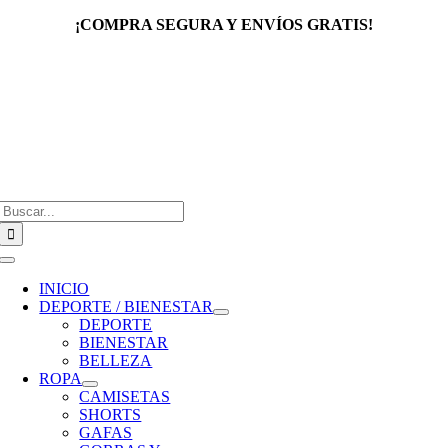
Saltar
¡COMPRA SEGURA Y ENVÍOS GRATIS!
al
contenido
Buscar:
Toggle
Navigation
INICIO
DEPORTE / BIENESTAR
DEPORTE
BIENESTAR
BELLEZA
ROPA
CAMISETAS
SHORTS
GAFAS