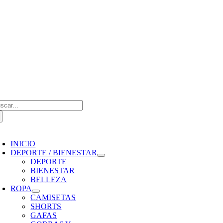
Saltar
al
contenido
scar:
oggle
avigation
INICIO
DEPORTE / BIENESTAR
DEPORTE
BIENESTAR
BELLEZA
ROPA
CAMISETAS
SHORTS
GAFAS